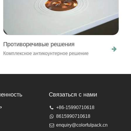
Противоречивые решения
Комплексное антикоунтерное решение
енность
Связаться с нами
ь
+86-15990710618
8615990710618
enquiry@colorfulpack.cn