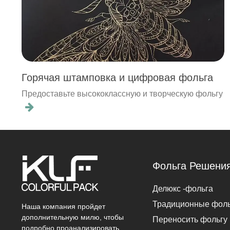
Горячая штамповка и цифровая фольга
Предоставьте высококлассную и творческую фольгу
Фольга Решени
Делюкс -фольга
Традиционные фол
Наша компания пройдет
дополнительную милю, чтобы
Переносить фольгу
подробно проанализировать