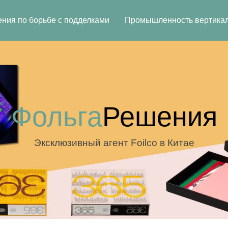
ния по борьбе с подделками
Промышленность вертика
Фольга
Решения
Эксклюзивный агент Foilco в Китае